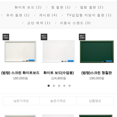
화이트 보드 (2)
청 칠판 (1)
법랑 칠판 (2)
유리 칠판 (1)
게시판 (4)
TV삽입형 미닫이 칠판 (1)
교단 제작 (1)
이동식 스탠드 (3)
(법랑) 스크린 화이트보드
화이트 보드(수업용)
(법랑)스크린 청칠판
180,000원
124,800원
198,000원
낮은가격순
높은가격순
상품명순