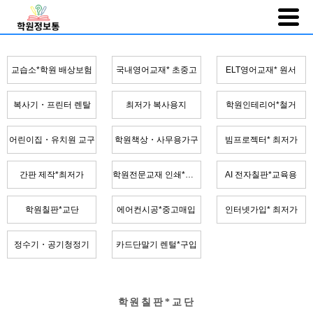
교습소*학원 배상보험
국내영어교재* 초중고
ELT영어교재* 원서
복사기・프린터 렌탈
최저가 복사용지
학원인테리어*철거
어린이집・유치원 교구
학원책상・사무용가구
빔프로젝터* 최저가
간판 제작*최저가
학원전문교재 인쇄*제본
AI 전자칠판*교육용
학원칠판*교단
에어컨시공*중고매입
인터넷가입* 최저가
정수기・공기청정기
카드단말기 렌털*구입
학원칠판*교단