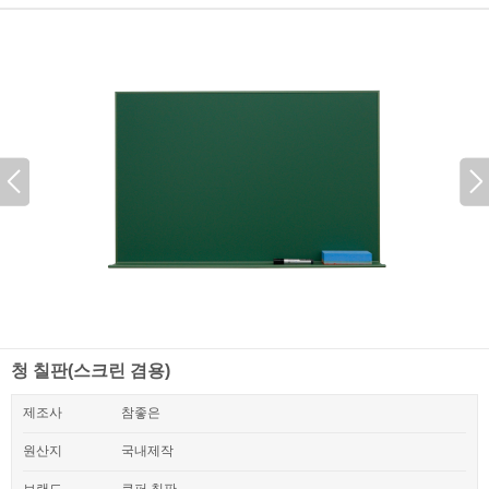
청 칠판(스크린 겸용)
제조사
참좋은
원산지
국내제작