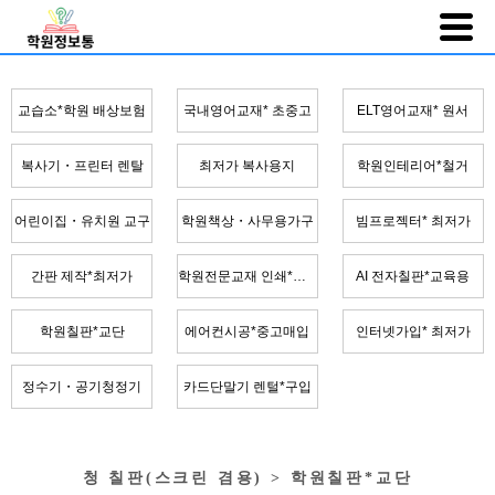
교습소*학원 배상보험
국내영어교재* 초중고
ELT영어교재* 원서
복사기・프린터 렌탈
최저가 복사용지
학원인테리어*철거
어린이집・유치원 교구
학원책상・사무용가구
빔프로젝터* 최저가
간판 제작*최저가
학원전문교재 인쇄*제본
AI 전자칠판*교육용
학원칠판*교단
에어컨시공*중고매입
인터넷가입* 최저가
정수기・공기청정기
카드단말기 렌털*구입
청 칠판(스크린 겸용) > 학원칠판*교단