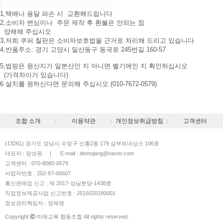
1,택배나 용달 파손 시 교환해드립니다
2,소비자 변심이나 주문 제작 후 환불은 안되는 점
양해해 주십시오
3,저희 쿠퍼 칠판은 소비자보호법을 근거로 처리해 드리고 있습니다
4,반품주소: 경기 고양시 일산동구 동국로 245번길 160-57
5,법랑은 원산지가 일본산인 지 아니면 벨기에인 지 확인하십시오
(가격차이가 있습니다)
6 설치를 원하신다면 문의해 주십시오 (010-7672-0579)
조합 소개
이용약관
개인정보취급방침
고객센터
(13261) 경기도 성남시 수정구 신흥2동 179 삼부르네상스 106호
대표자 : 장성웅
|
E-mail : demojang@naver.com
고객센터 : 070-8080-0579
사업자번호 : 202-87-00607
통신판매업 신고 : 제 2017-성남분당-1438호
직업정보제공사업 신고번호 : J516020180001
정보관리책임자 : 장재영
Copyright
ⓒ
미래교육 협동조합 All rights reserved.