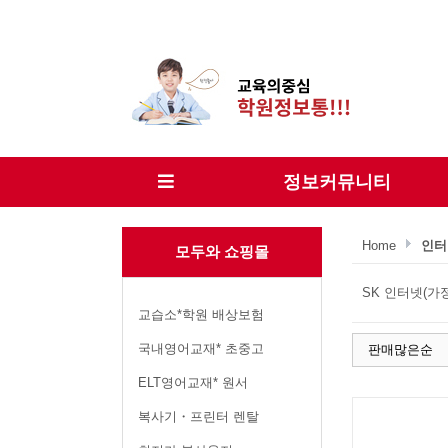
정보커뮤니티
Home
인터
모두와 쇼핑몰
SK 인터넷(가정용
교습소*학원 배상보험
국내영어교재* 초중고
판매많은순
ELT영어교재* 원서
복사기・프린터 렌탈