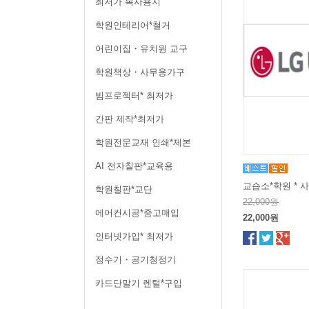
최저가 복사용지
학원인테리어*철거
어린이집・유치원 교구
학원책상・사무용가구
빔프로젝터* 최저가
간판 제작*최저가
학원전문교재 인쇄*제본
AI 전자칠판*교육용
교습소*학원 * 
학원칠판*교단
22,000원
에어컨시공*중고매입
22,000원
인터넷가입* 최저가
정수기・공기청정기
카드단말기 렌털*구입