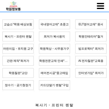
교습소*학원 배상보험
국내영어교재* 초중고
ELT영어교재* 원서
복사기・프린터 렌탈
최저가 복사용지
학원인테리어*철거
어린이집・유치원 교구
학원책상・사무용가구
빔프로젝터* 최저가
간판 제작*최저가
학원전문교재 인쇄*제본
AI 전자칠판*교육용
학원칠판*교단
에어컨시공*중고매입
인터넷가입* 최저가
정수기・공기청정기
카드단말기 렌털*구입
복사기・프린터 렌탈