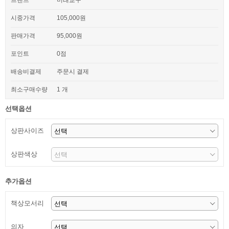
브랜드
미래교구
시중가격
105,000원
판매가격
95,000원
포인트
0점
배송비결제
주문시 결제
최소구매수량
1 개
선택옵션
상판사이즈
상판색상
추가옵션
책상모서리
의자