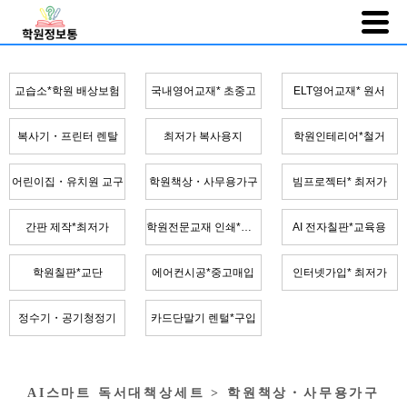
교습소*학원 배상보험
국내영어교재* 초중고
ELT영어교재* 원서
복사기・프린터 렌탈
최저가 복사용지
학원인테리어*철거
어린이집・유치원 교구
학원책상・사무용가구
빔프로젝터* 최저가
간판 제작*최저가
학원전문교재 인쇄*제본
AI 전자칠판*교육용
학원칠판*교단
에어컨시공*중고매입
인터넷가입* 최저가
정수기・공기청정기
카드단말기 렌털*구입
AI스마트 독서대책상세트 > 학원책상・사무용가구