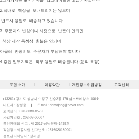
1코지의자는 토비의자를 업그레이드한 고급의자입니다
2.택배로 책상을 보내드리지는 않으며
반드시 용달로 배송하고 있습니다
3. 주문자의 변심이나 사정으로 납품이 안되면
책상 제작 특성상 환불은 안되며
아울러 반송비도 주문자가 부담해야 합니다
4 강원 일부지역은 외부 용달로 배송됩니다 (문의 요청)
조합 소개
이용약관
개인정보취급방침
고객센터
(13261) 경기도 성남시 수정구 신흥2동 179 삼부르네상스 106호
대표자 : 장성웅
|
E-mail : demojang@naver.com
고객센터 : 070-8080-0579
사업자번호 : 202-87-00607
통신판매업 신고 : 제 2017-성남분당-1438호
직업정보제공사업 신고번호 : J516020180001
정보관리책임자 : 장재영