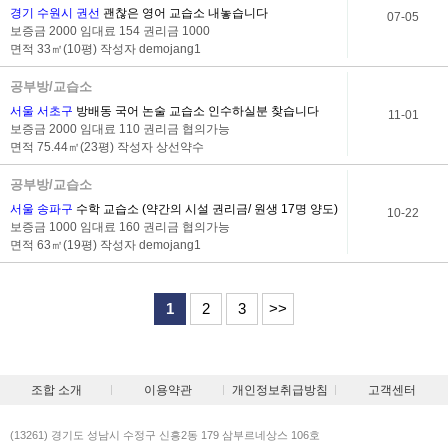
경기 수원시 권선
괜찮은 영어 교습소 내놓습니다
07-05
보증금 2000 임대료 154 권리금 1000
면적 33㎡(10평) 작성자
demojang1
공부방/교습소
서울 서초구
방배동 국어 논술 교습소 인수하실분 찾습니다
11-01
보증금 2000 임대료 110 권리금 협의가능
면적 75.44㎡(23평) 작성자
상선약수
공부방/교습소
서울 송파구
수학 교습소 (약간의 시설 권리금/ 원생 17명 양도)
10-22
보증금 1000 임대료 160 권리금 협의가능
면적 63㎡(19평) 작성자
demojang1
1
2
3
>>
조합 소개
이용약관
개인정보취급방침
고객센터
(13261) 경기도 성남시 수정구 신흥2동 179 삼부르네상스 106호