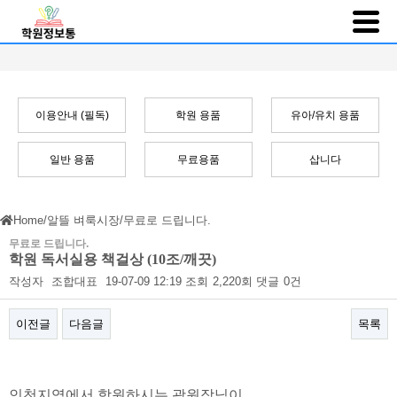
이용안내 (필독)
학원 용품
유아/유치 용품
일반 용품
무료용품
삽니다
Home
/
알뜰 벼룩시장
/
무료로 드립니다.
무료로 드립니다.
학원 독서실용 책걸상 (10조/깨끗)
작성자
조합대표
19-07-09 12:19
조회
2,220회
댓글
0건
이전글
다음글
목록
본문
인천지역에서 학원하시는 곽원장님이