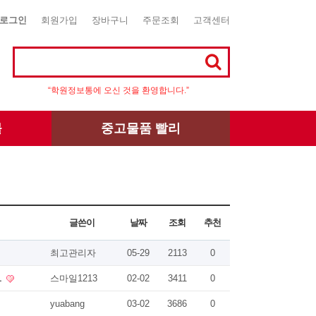
로그인
회원가입
장바구니
주문조회
고객센터
“학원정보통에 오신 것을 환영합니다.”
몰
중고물품 빨리
글쓴이
날짜
조회
추천
최고관리자
05-29
2113
0
1
스마일1213
02-02
3411
0
yuabang
03-02
3686
0