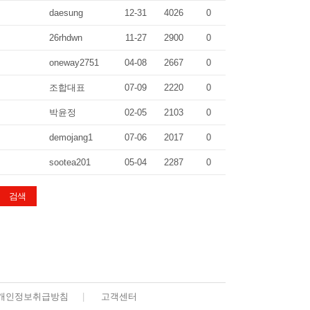
daesung
12-31
4026
0
26rhdwn
11-27
2900
0
oneway2751
04-08
2667
0
조합대표
07-09
2220
0
박윤정
02-05
2103
0
demojang1
07-06
2017
0
sootea201
05-04
2287
0
개인정보취급방침
|
고객센터