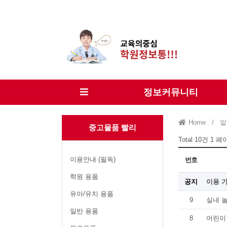
정보커뮤니티
Home
/
알
중고물품 빨리
Total 10건
1 페
이용안내 (필독)
번호
학원 용품
공지
이용 
유아/유치 용품
9
실내 
일반 용품
8
어린이