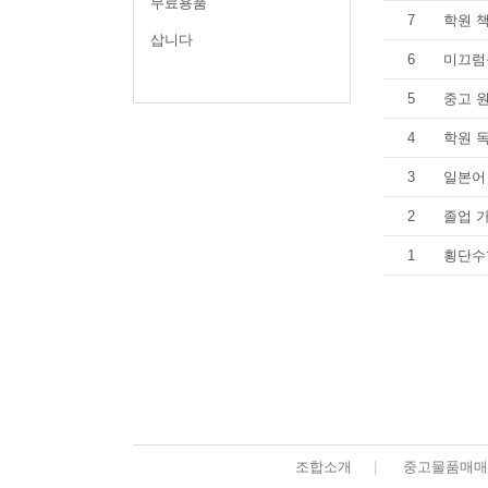
무료용품
7
학원 
삽니다
6
미끄럼
5
중고 
4
학원 독
3
일본어 
2
졸업 가
1
횡단수
조합소개
|
중고물품매매