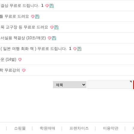
책걸상 무료로 드립니다.
1
틀 무료로 드려요
원목 교구장 등 무료로 드려요
서실용 책걸상 (10조/깨끗)
( 일본 여행 회화 책 ) 무료로 드립니다.
1
운 (14벌)
학 무료강의
|
쇼핑몰
|
학원매매
|
프랜차이즈
|
이용약관
|