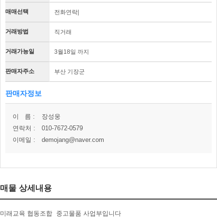
매매선택
전화연락|
거래방법
직거래
거래가능일
3월18일 까지
판매자주소
부산 기장군
판매자정보
이 름 :
장성웅
연락처 :
010-7672-0579
이메일 :
demojang@naver.com
매물 상세내용
미래교육 협동조합 중고물품 사업부입니다