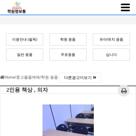
이용안내 (필독)
학원 용품
유아/유치 용품
일반 용품
무료용품
삽니다
Home
/
중고물품매매
/
학원 용품
다른광고더보기
2인용 책상 , 의자