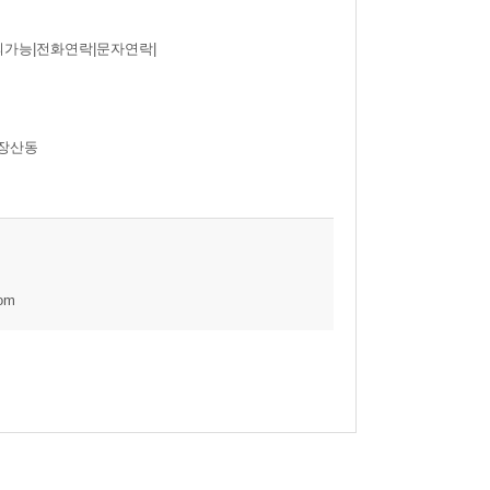
가능|전화연락|문자연락|
우장산동
com