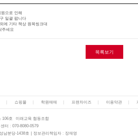
폐원으로 인해
구 일괄 팝니다
외에 기타 책상 원목씽크대
연락주세요
목록보기
|
쇼핑몰
|
학원매매
|
프랜차이즈
|
이용약관
|
 106호
미래교육 협동조합
터 : 070-8080-0579
-성남분당-1438호
|
정보관리책임자 : 장재영