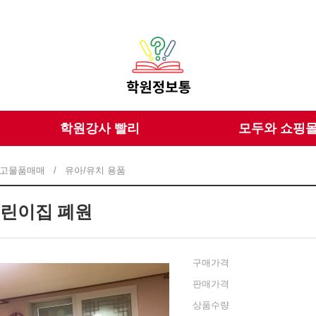
학원강사 빨리
모두와 쇼핑
고물품매매
/
유아/유치 용품
린이집 폐원
구매가격
판매가격
상품수량