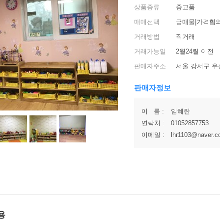
상품종류
중고품
매매선택
급매물|가격협의
거래방법
직거래
거래가능일
2월24릴 이전
판매자주소
서울 강서구 
판매자정보
이 름 :
임혜란
연락처 :
01052857753
이메일 :
lhr1103@naver.
용