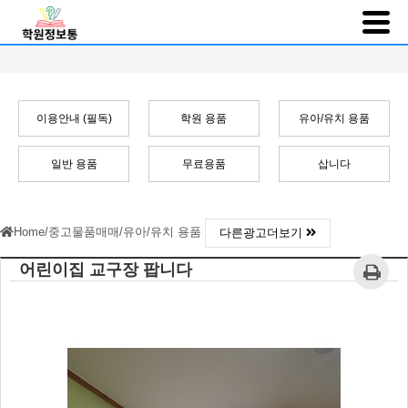
이용안내 (필독)
학원 용품
유아/유치 용품
일반 용품
무료용품
삽니다
Home
/
중고물품매매
/
유아/유치 용품
다른광고더보기
어린이집 교구장 팝니다