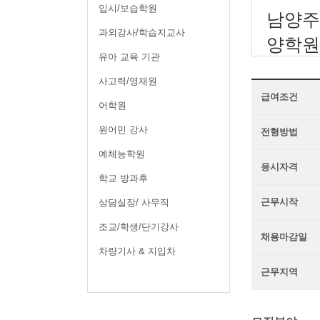
입시/보습학원
남양주
과외강사/학습지교사
양학원
유아 교육 기관
사고력/영재원
급여조건
어학원
원어민 강사
전형방법
예체능학원
응시자격
학교 방과후
근무시작
상담실장/ 사무직
조교/학생/단기강사
채용마감일
차량기사 & 지입차
근무지역