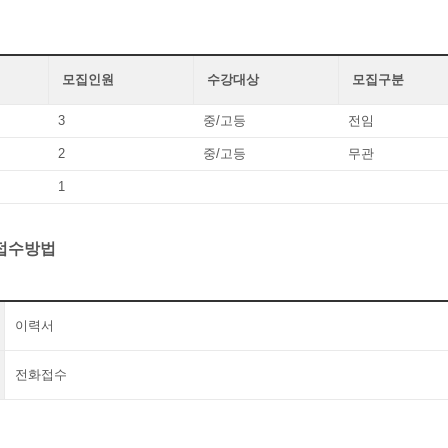
모집인원
수강대상
모집구분
3
중/고등
전임
2
중/고등
무관
1
 접수방법
이력서
전화접수