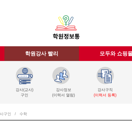
학원강사 빨리
모두와 쇼핑
강사(교사)
강사정보
강사구직
구인
(이력서 열람)
(이력서 등록)
사구인
/
수학