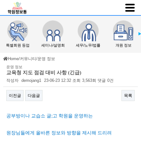
특별회원 등업
세미나/설명회
세무/노무/법률
개원 정보
Home
/
커뮤니티
/
운영 정보
운영 정보
교육청 지도 점검 대비 사항 (긴급)
작성자
demojang1
23-06-23 12:32
조회
3,563회
댓글
0건
이전글
다음글
목록
본문
공부방이나 교습소 글;고 학원을 운영하는
원장님들에게 올바른 정보와 방향을 제시해 드리려