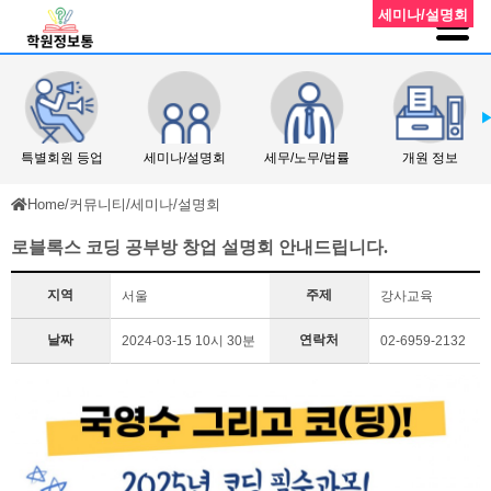
세미나/설명회
특별회원 등업
세미나/설명회
세무/노무/법률
개원 정보
Home
/
커뮤니티
/
세미나/설명회
로블록스 코딩 공부방 창업 설명회 안내드립니다.
지역
주제
서울
강사교육
날짜
연락처
2024-03-15 10시 30분
02-6959-2132